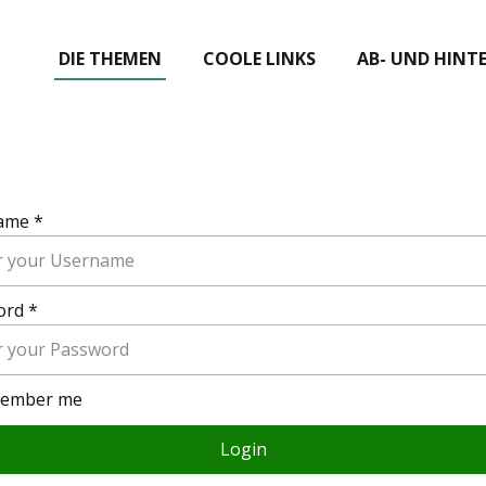
DIE THEMEN
COOLE LINKS
AB- UND HINT
ame *
ord *
ember me
Login